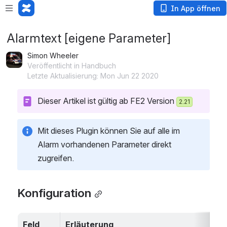
In App öffnen
Alarmtext [eigene Parameter]
Simon Wheeler
Veröffentlicht in Handbuch
Letzte Aktualisierung: Mon Jun 22 2020
Dieser Artikel ist gültig ab FE2 Version 
2.21
Mit dieses Plugin können Sie auf alle im 
Alarm vorhandenen Parameter direkt 
zugreifen.
Konfiguration
Feld
Erläuterung
Pf