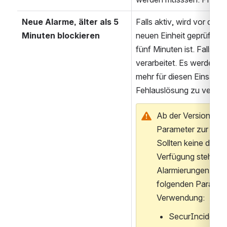
Neue Alarme, älter als 5 
Falls aktiv, wird vor der A
Minuten blockieren
neuen Einheit geprüft, ob 
fünf Minuten ist. Falls ja,
verarbeitet. 
Es werden au
mehr für diesen Einsatz v
Fehlauslösung zu verhind
Ab der Version 
2.3
Parameter zur Prüf
Sollten keine dieser
Verfügung stehen, 
Alarmierungen nicht 
folgenden Parameter
Verwendung:
SecurIncidentS