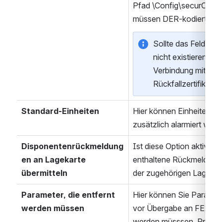
Pfad \Config\securCIS lie
müssen DER-kodiert sein
Sollte das Feld leer
nicht existieren, wir
Verbindung mit eine
Rückfallzertifikat z
Standard-Einheiten
Hier können Einheiten ge
zusätzlich alarmiert werd
Disponentenrückmeldung
Ist diese Option aktiv, w
en an Lagekarte 
enthaltene Rückmeldunge
übermitteln
der zugehörigen Lagekar
Parameter, die entfernt 
Hier können Sie Paramet
werden müssen
vor Übergabe an FE2 aus
werden müsssen. Pro Zei